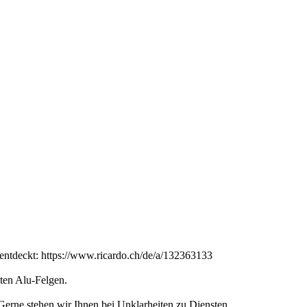
h entdeckt: https://www.ricardo.ch/de/a/132363133
sten Alu-Felgen.
 Gerne stehen wir Ihnen bei Unklarheiten zu Diensten.