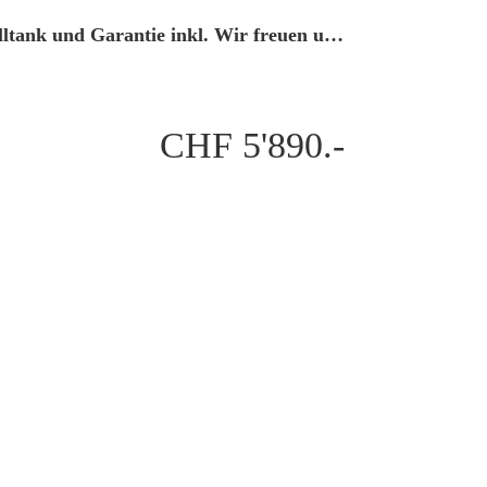
chicer Kleinwagen mit allen nötigen Extras. Vignette, Volltank und Garantie inkl. Wir freuen uns auf Ihren Besuch.
CHF 5'890.-